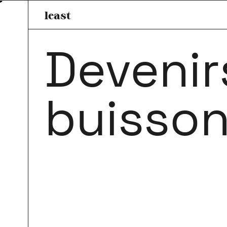
least
Devenir
buisso