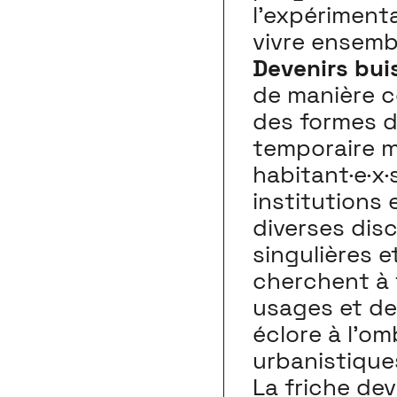
l’expériment
vivre ensemb
Devenirs bui
de manière co
des formes d’
temporaire m
habitant·e·x·s
institutions 
diverses disc
singulières e
cherchent à 
usages et de
éclore à l’o
urbanistique
La friche dev