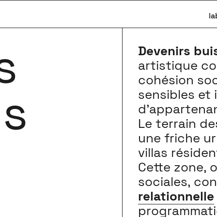
la
s
Devenirs bui
artistique co
cohésion soc
ns
sensibles et 
d’appartenan
Le terrain de
une friche u
villas réside
Cette zone, o
sociales, con
relationnelle
programmatiq