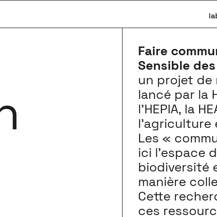
la
Faire commun
Sensible de
un projet de 
n
lancé par la 
l’HEPIA, la H
l’agriculture
Les « commu
ici l’espace 
biodiversité 
manière coll
Cette recher
ces ressource