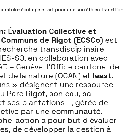
boratoire écologie et art pour une société en transition
: Évaluation Collective et
s Communs de Rigot (ECSCo)
est
recherche transdisciplinaire
HES-SO, en collaboration avec
EAD – Genève, l’Office cantonal de
 et de la nature (OCAN) et
least
.
ns » désignent une ressource –
du Parc Rigot, son eau, sa
et ses plantations –, gérée de
ective par une communauté.
che-action a pour but d’évaluer
s, de développer la gestion à